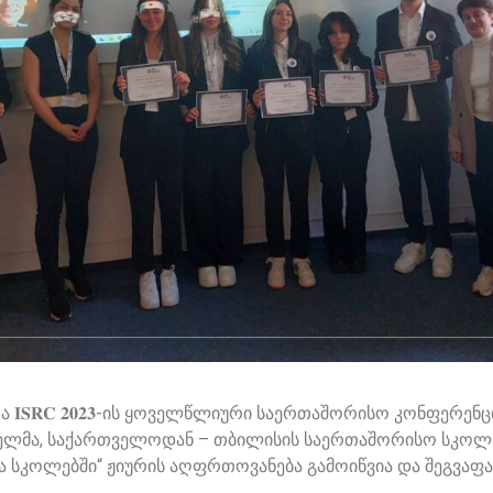
 𝟐𝟎𝟐𝟑-ის ყოველწლიური საერთაშორისო კონფერენცია 𝗘𝗺𝗽𝗶𝗿
ენელმა, საქართველოდან – თბილისის საერთაშორისო სკოლ
და სკოლებში“ ჟიურის აღფრთოვანება გამოიწვია და შეგვაფ