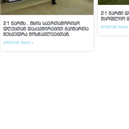
21 მარტი დ
მსოფლიო 
21 მარტს , ტყის საერთაშორისო
ᲡᲠᲣᲚᲐᲓ ᲜᲐᲮᲕᲐ 
დღესთან დაკავშირებით გაიმართა
შეხვედრა მოსწავლეებთან.
ᲡᲠᲣᲚᲐᲓ ᲜᲐᲮᲕᲐ »