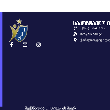
საკონტაქტო 
+(995) 595437799
info@tis.edu.ge
ქ.თბილისი,დიდი დიღ
ᲨᲔᲥᲛᲜᲘᲚᲘᲐ UTOWEB- ᲘᲡ ᲛᲘᲔᲠ