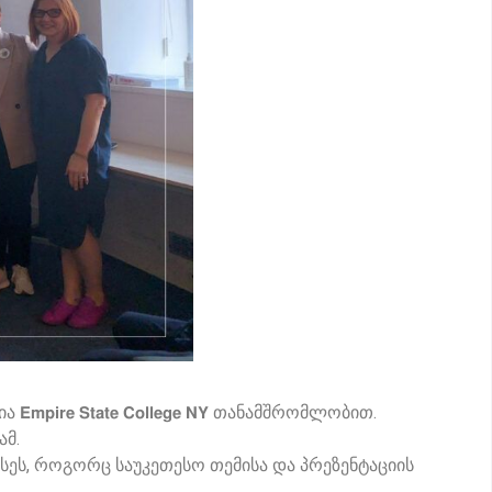
 𝗦𝘁𝗮𝘁𝗲 𝗖𝗼𝗹𝗹𝗲𝗴𝗲 𝗡𝗬 თანამშრომლობით.
ამ.
ასეს, როგორც საუკეთესო თემისა და პრეზენტაციის