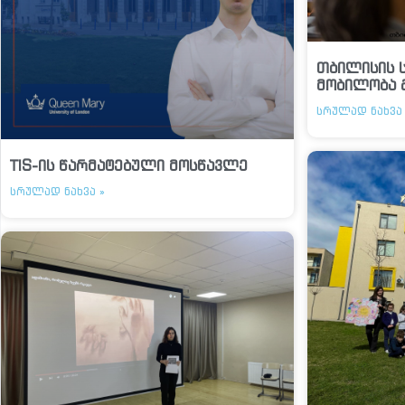
თბილისის 
მობილობა 
ᲡᲠᲣᲚᲐᲓ ᲜᲐᲮᲕᲐ 
TIS-ის წარმატებული მოსწავლე
ᲡᲠᲣᲚᲐᲓ ᲜᲐᲮᲕᲐ »