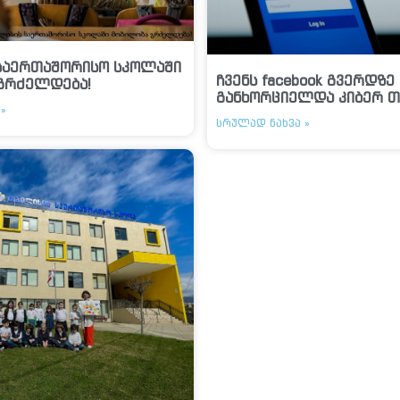
საერთაშორისო სკოლაში
ჩვენს facebook გვერდზე
გრძელდება!
განხორციელდა კიბერ თ
»
ᲡᲠᲣᲚᲐᲓ ᲜᲐᲮᲕᲐ »