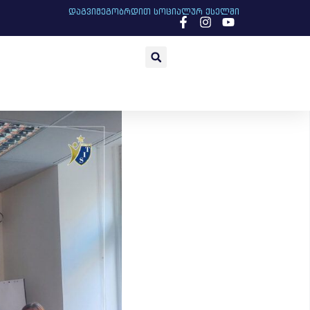
დაგვიმეგობრდით სოციალურ ქსელში