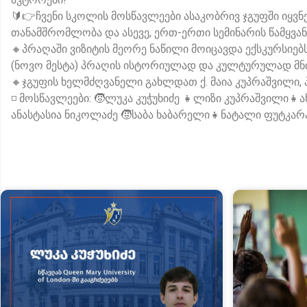
🔰👉ჩვენი სკოლის მოსწავლეები ასაკობრივ ჯგუფში იყვნე
თანამშრომლობა და ასევე, ერთ-ერთი სემინარის წამყვან
🔸პრაღაში ვიზიტის მეორე ნაწილი მოიცავდა ექსკურსიებ
(ნოვო მესტა) პრაღის ისტორიულად და კულტურულად მნი
🔸ჯგუფის ხელმძღვანელი გახლდათ ქ. მაია კუპრაშვილი,
◽️ მოსწავლეები: 🧒ლუკა კუჭუხიძე 👧ლიზი კუპრაშვილ
ანასტასია ნიკოლაძე 🧒საბა ხაბარელი👧ნატალი ფუტკარ