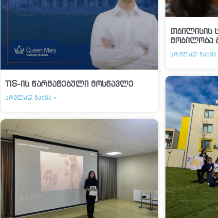
თბილისის 
მობილობა 
ᲡᲠᲣᲚᲐᲓ ᲜᲐᲮᲕᲐ 
TIS-ის წარმატებული მოსწავლე
ᲡᲠᲣᲚᲐᲓ ᲜᲐᲮᲕᲐ »