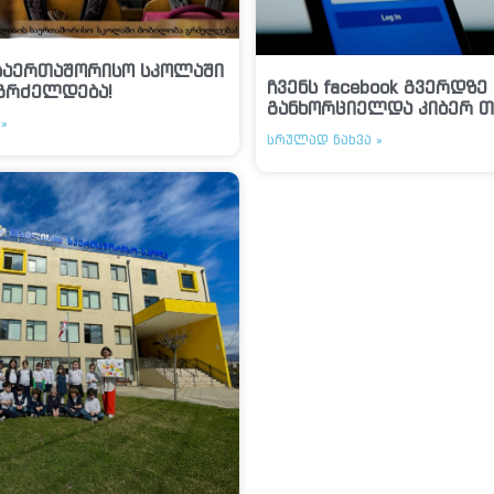
საერთაშორისო სკოლაში
ჩვენს facebook გვერდზე
გრძელდება!
განხორციელდა კიბერ თ
»
ᲡᲠᲣᲚᲐᲓ ᲜᲐᲮᲕᲐ »