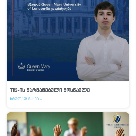
TIS-ის წარმატებული მოსწავლე
ᲡᲠᲣᲚᲐᲓ ᲜᲐᲮᲕᲐ »