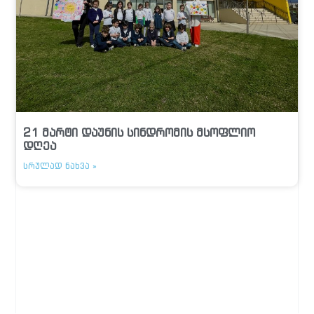
21 მარტი დაუნის სინდრომის მსოფლიო
დღეა
ᲡᲠᲣᲚᲐᲓ ᲜᲐᲮᲕᲐ »