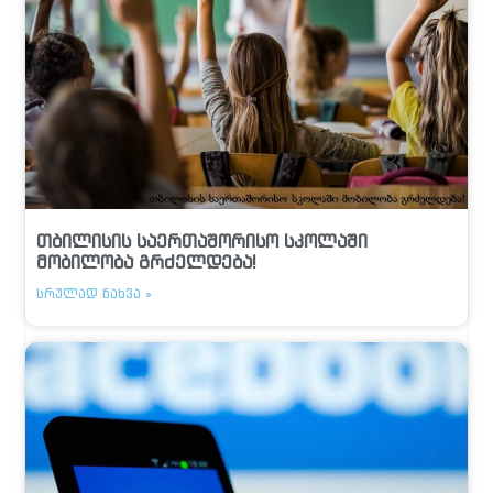
თბილისის საერთაშორისო სკოლაში
მობილობა გრძელდება!
ᲡᲠᲣᲚᲐᲓ ᲜᲐᲮᲕᲐ »