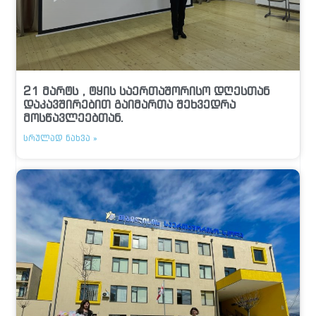
21 მარტს , ტყის საერთაშორისო დღესთან
დაკავშირებით გაიმართა შეხვედრა
მოსწავლეებთან.
ᲡᲠᲣᲚᲐᲓ ᲜᲐᲮᲕᲐ »