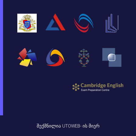
ᲨᲔᲥᲛᲜᲘᲚᲘᲐ UTOWEB- ᲘᲡ ᲛᲘᲔᲠ