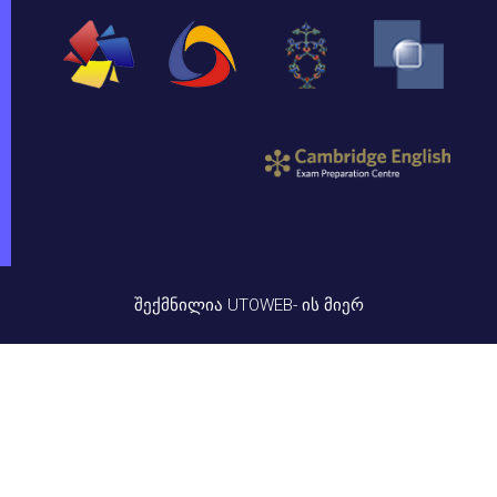
ᲨᲔᲥᲛᲜᲘᲚᲘᲐ UTOWEB- ᲘᲡ ᲛᲘᲔᲠ