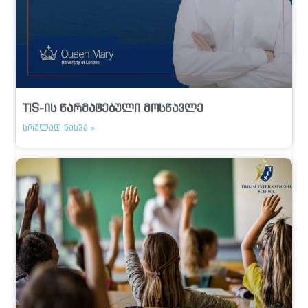
TIS-ის წარმატებული მოსწავლე
ᲡᲠᲣᲚᲐᲓ ᲜᲐᲮᲕᲐ »