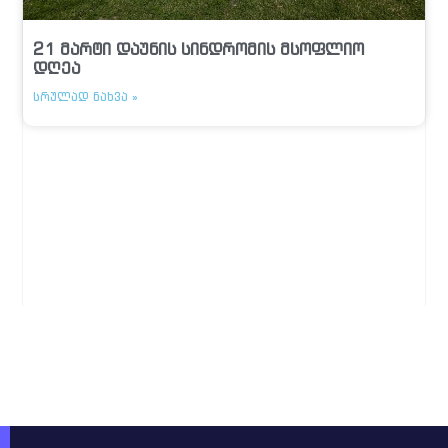
21 მარტი დაუნის სინდრომის მსოფლიო
დღეა
ᲡᲠᲣᲚᲐᲓ ᲜᲐᲮᲕᲐ »