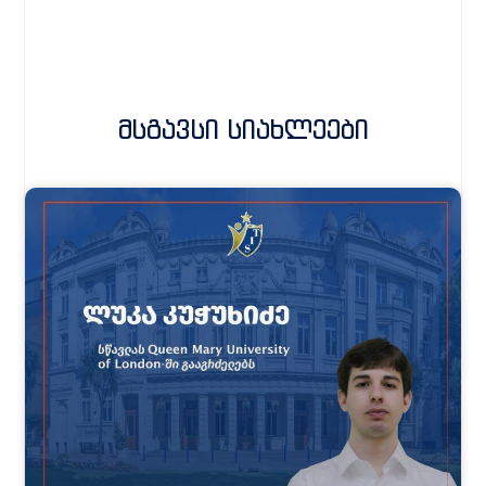
Მსგავსი Სიახლეები