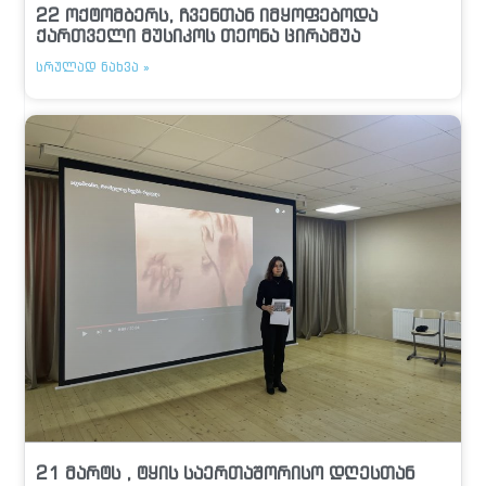
22 ოქტომბერს, ჩვენთან იმყოფებოდა
ქართველი მუსიკოს თეონა ცირამუა
ᲡᲠᲣᲚᲐᲓ ᲜᲐᲮᲕᲐ »
21 მარტს , ტყის საერთაშორისო დღესთან