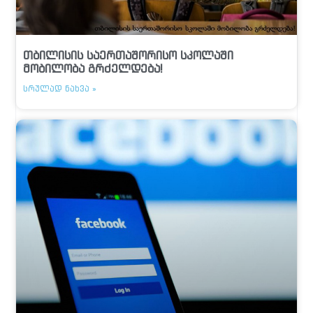
თბილისის საერთაშორისო სკოლაში
მობილობა გრძელდება!
ᲡᲠᲣᲚᲐᲓ ᲜᲐᲮᲕᲐ »