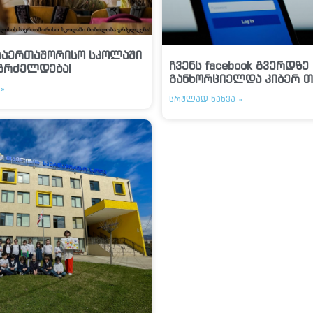
საერთაშორისო სკოლაში
ჩვენს facebook გვერდზე
გრძელდება!
განხორციელდა კიბერ თ
»
ᲡᲠᲣᲚᲐᲓ ᲜᲐᲮᲕᲐ »