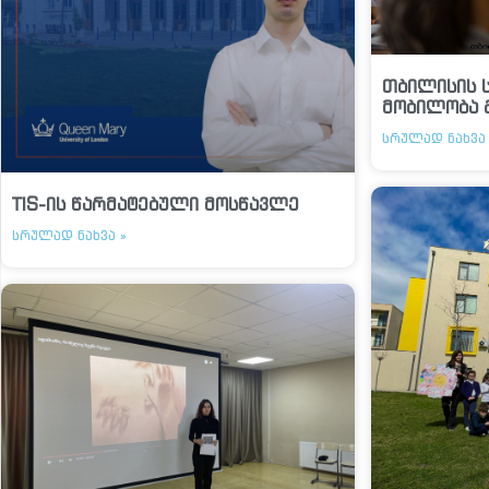
თბილისის 
მობილობა 
ᲡᲠᲣᲚᲐᲓ ᲜᲐᲮᲕᲐ 
TIS-ის წარმატებული მოსწავლე
ᲡᲠᲣᲚᲐᲓ ᲜᲐᲮᲕᲐ »