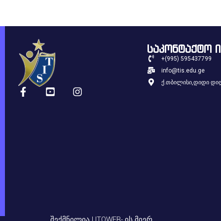
საკონტაქტო 
+(995) 595437799
info@tis.edu.ge
ქ.თბილისი,დიდი დიღ
ᲨᲔᲥᲛᲜᲘᲚᲘᲐ UTOWEB- ᲘᲡ ᲛᲘᲔᲠ