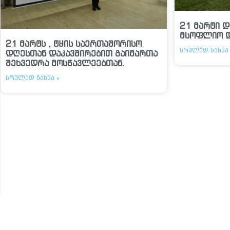
21 მარტი დ
მსოფლიო 
21 მარტს , ტყის საერთაშორისო
ᲡᲠᲣᲚᲐᲓ ᲜᲐᲮᲕᲐ 
დღესთან დაკავშირებით გაიმართა
შეხვედრა მოსწავლეებთან.
ᲡᲠᲣᲚᲐᲓ ᲜᲐᲮᲕᲐ »