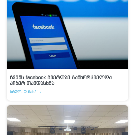
ჩვენს facebook გვერდზე განხორციელდა
კიბერ თავდასხმა
ᲡᲠᲣᲚᲐᲓ ᲜᲐᲮᲕᲐ »