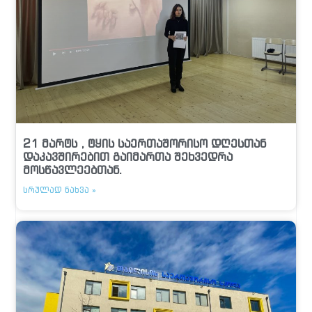
21 მარტს , ტყის საერთაშორისო დღესთან
დაკავშირებით გაიმართა შეხვედრა
მოსწავლეებთან.
ᲡᲠᲣᲚᲐᲓ ᲜᲐᲮᲕᲐ »