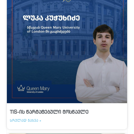
TIS-ის წარმატებული მოსწავლე
ᲡᲠᲣᲚᲐᲓ ᲜᲐᲮᲕᲐ »