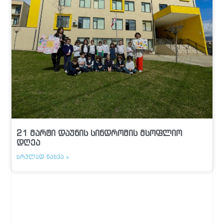
21 მარტი დაუნის სინდრომის მსოფლიო
დღეა
ᲡᲠᲣᲚᲐᲓ ᲜᲐᲮᲕᲐ »