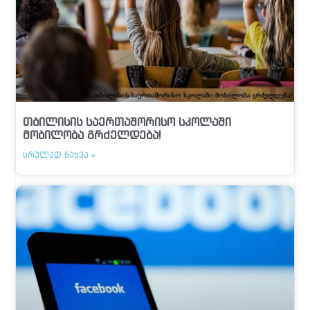
თბილისის საერთაშორისო სკოლაში
მობილობა გრძელდება!
ᲡᲠᲣᲚᲐᲓ ᲜᲐᲮᲕᲐ »