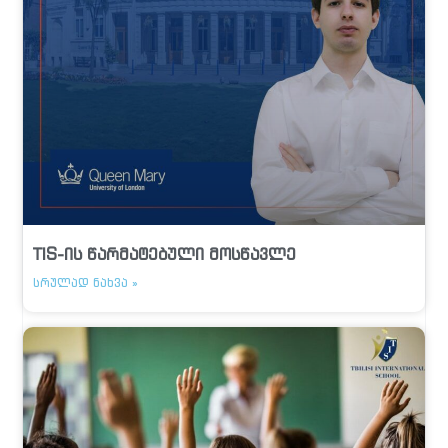
TIS-ის წარმატებული მოსწავლე
ᲡᲠᲣᲚᲐᲓ ᲜᲐᲮᲕᲐ »