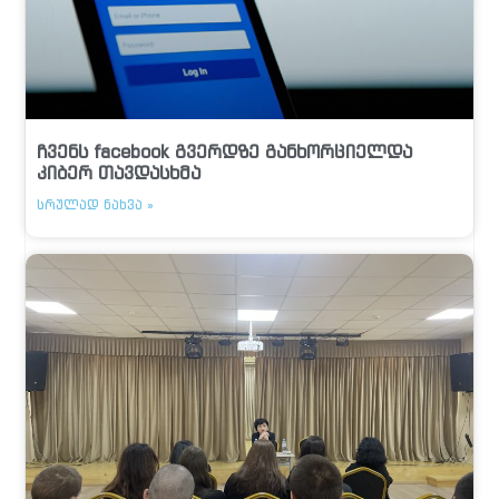
ჩვენს facebook გვერდზე განხორციელდა
კიბერ თავდასხმა
ᲡᲠᲣᲚᲐᲓ ᲜᲐᲮᲕᲐ »