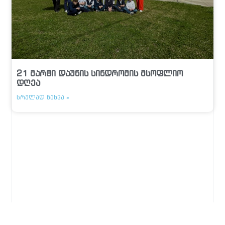
21 მარტი დაუნის სინდრომის მსოფლიო
დღეა
ᲡᲠᲣᲚᲐᲓ ᲜᲐᲮᲕᲐ »