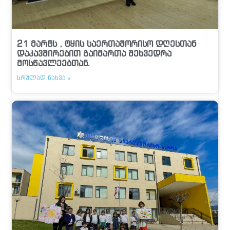
21 მარტს , ტყის საერთაშორისო დღესთან
დაკავშირებით გაიმართა შეხვედრა
მოსწავლეებთან.
ᲡᲠᲣᲚᲐᲓ ᲜᲐᲮᲕᲐ »