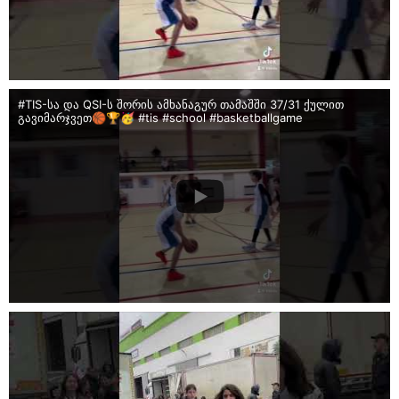
#TIS-სა და QSI-ს შორის ამხანაგურ თამაშში 37/31 ქულით
გავიმარჯვეთ🏀🏆🥳 #tis #school #basketballgame