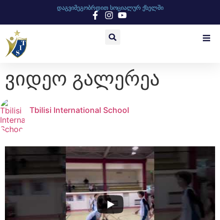
დაგვიმეგობრდით სოციალურ ქსელში
ვიდეო გალერეა
Tbilisi International School