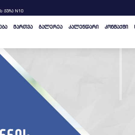
ს ქუჩა N10
ება
მართვა
გალერეა
კალენდარი
კონტაქტი