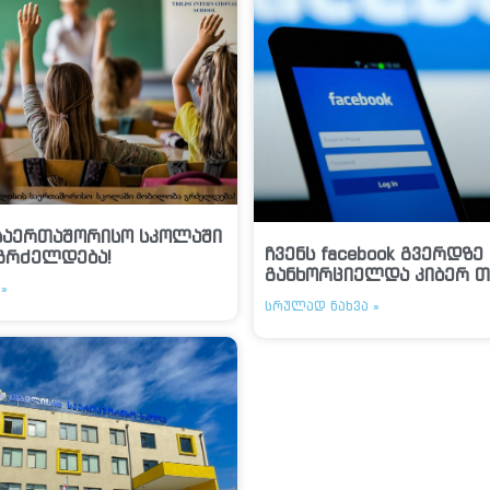
საერთაშორისო სკოლაში
ჩვენს facebook გვერდზე
გრძელდება!
განხორციელდა კიბერ თ
»
ᲡᲠᲣᲚᲐᲓ ᲜᲐᲮᲕᲐ »